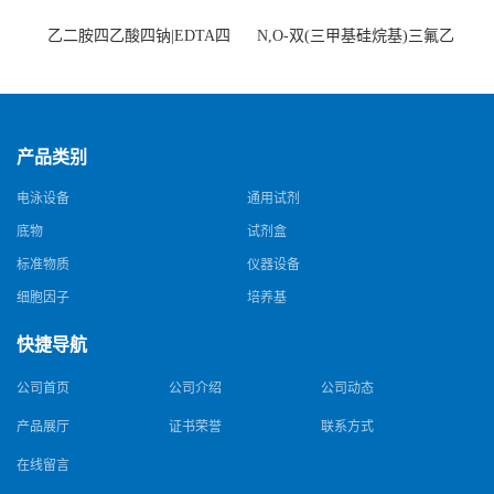
乙二胺四乙酸四钠|EDTA四
N,O-双(三甲基硅烷基)三氟乙
钠，Sodium edetate，64-02-8
酰胺，25561-30-2，98+％
产品类别
电泳设备
通用试剂
底物
试剂盒
标准物质
仪器设备
细胞因子
培养基
快捷导航
公司首页
公司介绍
公司动态
产品展厅
证书荣誉
联系方式
在线留言