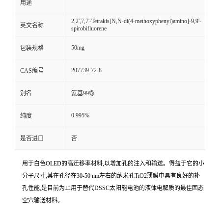
用途
2,2',7,7'-Tetrakis[N,N-di(4-methoxyphenyl)amino]-9,9'-
英文名称
spirobifluorene
50mg
包装规格
207739-72-8
CAS编号
别名
氨基99螺
0.995%
纯度
是否进口
否
用于白色OLED的高迁移率材料,以增加孔的注入和输送。得益于它的小
分子尺寸,其在孔径在30-50 nm左右的纳米孔TiO2薄膜中具有良好的补
孔性能,是目前为止用于替代DSSC太阳能电池的液体电解质的最佳固态
空穴输送材料。