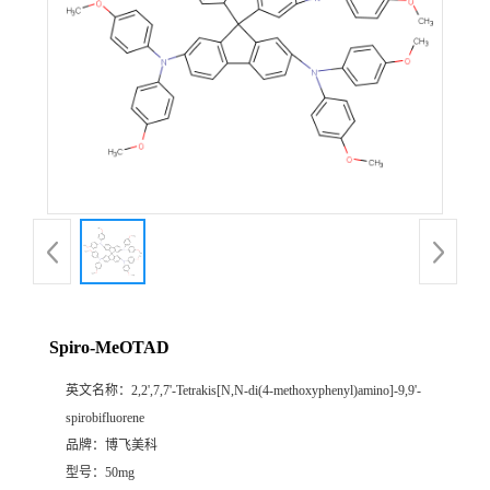
Spiro-MeOTAD
英文名称：
2,2',7,7'-Tetrakis[N,N-di(4-methoxyphenyl)amino]-9,9'-
spirobifluorene
品牌：
博飞美科
型号：
50mg