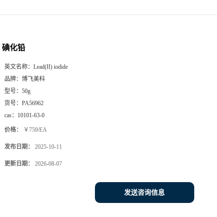
碘化铅
英文名称：
Lead(II) iodide
品牌：
博飞美科
型号：
50g
货号：
PA56962
cas：
10101-63-0
价格：
￥759/EA
发布日期：
2025-10-11
更新日期：
2026-08-07
发送咨询信息