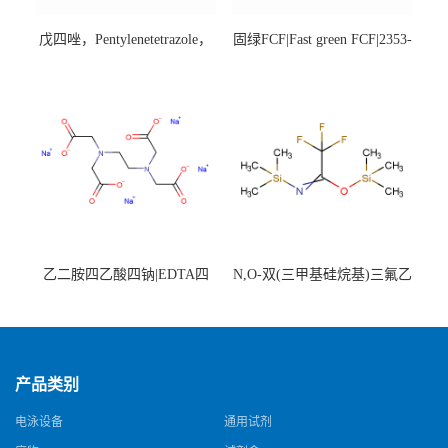
戊四唑，Pentylenetetrazole，
固绿FCF|Fast green FCF|2353-
98%|54-95-5
45-9|BS 85%
乙二胺四乙酸四钠|EDTA四
N,O-双(三甲基硅烷基)三氟乙
钠，Sodium edetate，64-02-8
酰胺，25561-30-2，98+％
产品类别
电泳设备
通用试剂