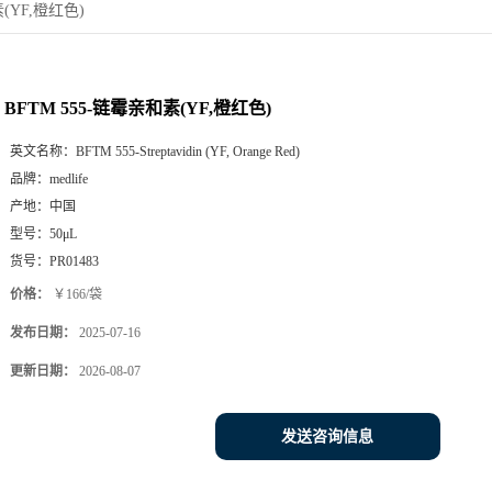
素(YF,橙红色)
BFTM 555-链霉亲和素(YF,橙红色)
英文名称：
BFTM 555-Streptavidin (YF, Orange Red)
品牌：
medlife
产地：
中国
型号：
50μL
货号：
PR01483
价格：
￥166/袋
发布日期：
2025-07-16
更新日期：
2026-08-07
发送咨询信息