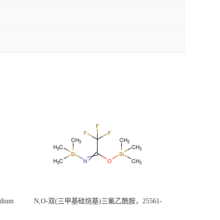
ium
N,O-双(三甲基硅烷基)三氟乙酰胺，25561-
30-2，98+％