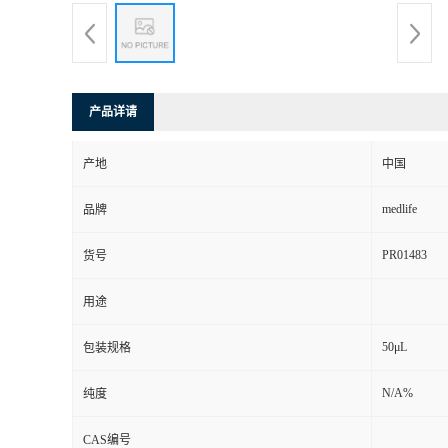
产品详请
产地
中国
medlife
品牌
PR01483
货号
用途
50μL
包装规格
N/A%
纯度
CAS编号