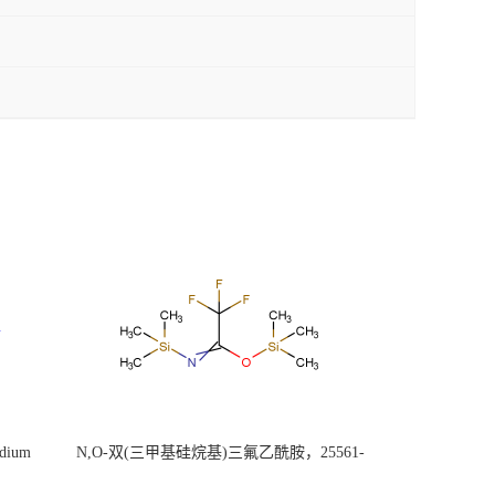
ium
N,O-双(三甲基硅烷基)三氟乙酰胺，25561-
30-2，98+％