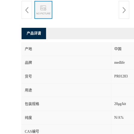
产品详请
产地
中国
medlife
品牌
PR01283
货号
用途
20μg/kit
包装规格
N/A%
纯度
CAS编号