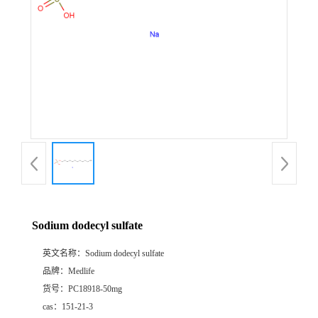
Sodium dodecyl sulfate
英文名称：
Sodium dodecyl sulfate
品牌：
Medlife
货号：
PC18918-50mg
cas：
151-21-3