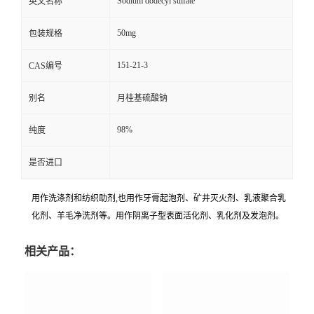
Sodium dodecyl sulfate
英文名称
50mg
包装规格
151-21-3
CAS编号
别名
月桂基硫酸钠
98%
纯度
是否进口
用作洗涤剂和纺织助剂,也用作牙膏起泡剂、矿井灭火剂、乳液聚合乳
化剂、羊毛净洗剂等。用作阴离子型表面活化剂、乳化剂及发泡剂。
相关产品：