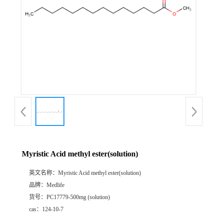
Myristic Acid methyl ester(solution)
英文名称：
Myristic Acid methyl ester(solution)
品牌：
Medlife
货号：
PC17779-500mg (solution)
cas：
124-10-7