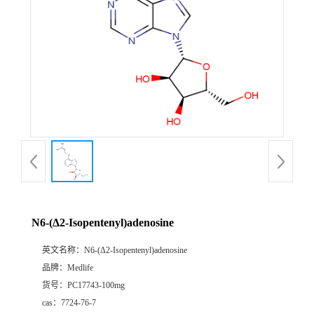
N6-(Δ2-Isopentenyl)adenosine
英文名称：
N6-(Δ2-Isopentenyl)adenosine
品牌：
Medlife
货号：
PC17743-100mg
cas：
7724-76-7