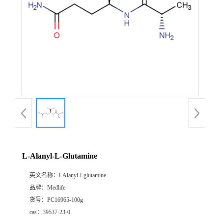
L-Alanyl-L-Glutamine
英文名称：
l-Alanyl-l-glutamine
品牌：
Medlife
货号：
PC16965-100g
cas：
39537-23-0