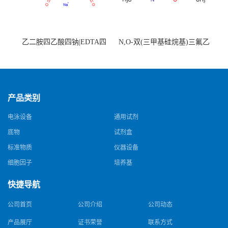
乙二胺四乙酸四钠|EDTA四
N,O-双(三甲基硅烷基)三氟乙
钠，Sodium edetate，64-02-8
酰胺，25561-30-2，98+％
产品类别
电泳设备
通用试剂
底物
试剂盒
标准物质
仪器设备
细胞因子
培养基
快捷导航
公司首页
公司介绍
公司动态
产品展厅
证书荣誉
联系方式