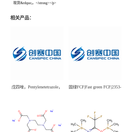
现货&rdquo;。</strong></p>
相关产品：
戊四唑，Pentylenetetrazole，
固绿FCF|Fast green FCF|2353-
98%|54-95-5
45-9|BS 85%