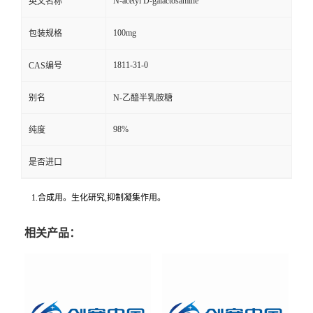
N-acetyl D-galactosamine
英文名称
100mg
包装规格
1811-31-0
CAS编号
别名
N-乙醯半乳胺糖
98%
纯度
是否进口
1.合成用。生化研究,抑制凝集作用。
相关产品：