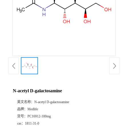
N-acetyl D-galactosamine
英文名称：
N-acetyl D-galactosamine
品牌：
Medlife
货号：
PC16912-100mg
cas：
1811-31-0