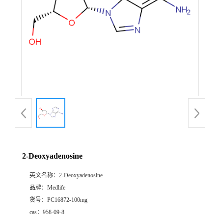
2-Deoxyadenosine
英文名称：
2-Deoxyadenosine
品牌：
Medlife
货号：
PC16872-100mg
cas：
958-09-8