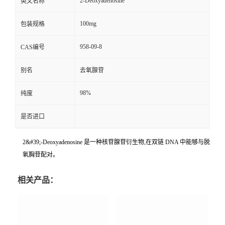
2-Deoxyadenosine
英文名称
100mg
包装规格
958-09-8
CAS编号
别名
去氧腺苷
98%
纯度
是否进口
2&#39;-Deoxyadenosine 是一种核苷腺苷衍生物,在双链 DNA 中能够与脱
氧胸苷配对。
相关产品：