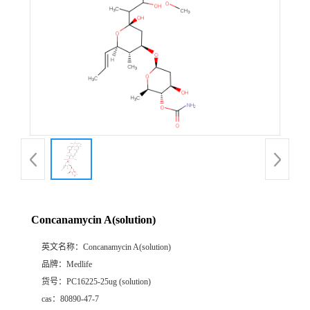
Concanamycin A(solution)
英文名称：
Concanamycin A(solution)
品牌：
Medlife
货号：
PC16225-25ug (solution)
cas：
80890-47-7