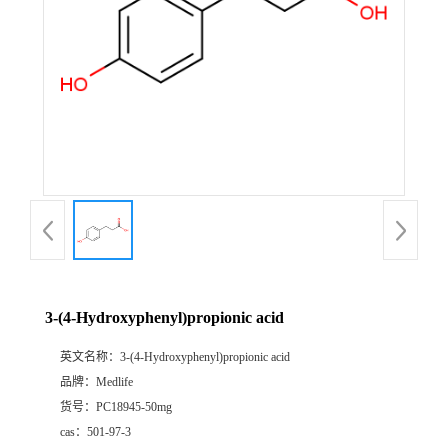
3-(4-Hydroxyphenyl)propionic acid
英文名称：
3-(4-Hydroxyphenyl)propionic acid
品牌：
Medlife
货号：
PC18945-50mg
cas：
501-97-3