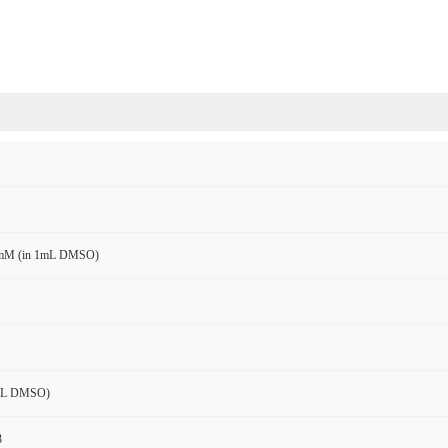
mM (in 1mL DMSO)
mL DMSO)
3