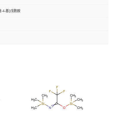
-咪唑-4-基]戊酰胺