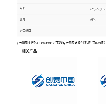
别名
(2S)-2-[(
98%
纯度
是否进口
γ-分泌酶抑制剂,PF-03084014是可逆的γ-分泌酶选择性抑制剂,其IC50值为6.
相关产品：