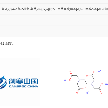
6,8-二氟-1,2,3,4-四氢-2-萘基)氨基]-N-[1-[2-[(2,2-二甲基丙基)氨基]-1,1-二甲基乙基]-1H
2 nM[1]。