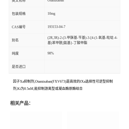
Otamixaban
英文名称
10mg
包装规格
193153-04-7
CAS编号
(2R,3R)-2-(3-甲脒基-苄基)-3-[4-(1-氧基-吡啶-4-
别名
基)苯甲酰]氨基}-丁酸甲酯
98%
纯度
是否进口
因子Xa抑制剂,Otamixaban(FXV673)是高效的fXa选择性可逆型抑制
剂,Ki为0.5nM,能抑制游离型或凝血酶原酶结合
相关产品：