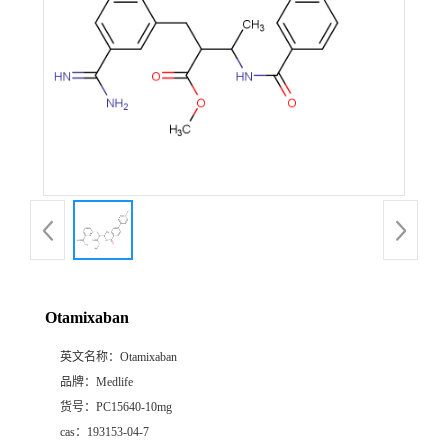
Otamixaban
英文名称：
Otamixaban
品牌：
Medlife
货号：
PC15640-10mg
cas：
193153-04-7