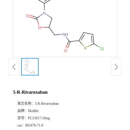
5-R-Rivaroxaban
英文名称：
5-R-Rivaroxaban
品牌：
Medlife
货号：
PC15617-10mg
cas：
865479-71-6