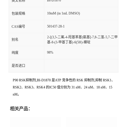
BI-D1870
英文名称
10mM (in 1mL DMSO)
包装规格
501437-28-1
CAS编号
2-[(3,5-二氟-4-羟基苯基)氨基]-7,8-二氢-5,7-二甲
别名
基-8-(3-甲基丁基)-6(5H)-蝶啶
98%
纯度
是否进口
P90 RSK抑制剂,BI-D1870 是ATP 竞争性的 RSK 抑制剂,抑制 RSK1、
RSK2、RSK3、RSK4 的IC50 值分别为 31 nM、24 nM、18 nM、15
nM。
相关产品：