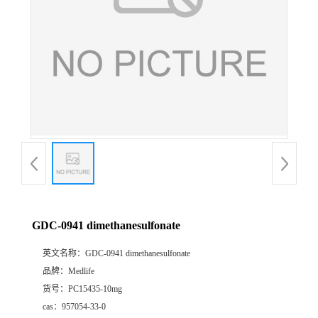
GDC-0941 dimethanesulfonate
英文名称：
GDC-0941 dimethanesulfonate
品牌：
Medlife
货号：
PC15435-10mg
cas：
957054-33-0