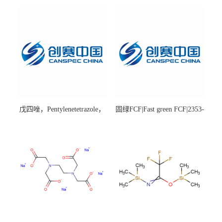
戊四唑，Pentylenetetrazole，
固绿FCF|Fast green FCF|2353-
98%|54-95-5
45-9|BS 85%