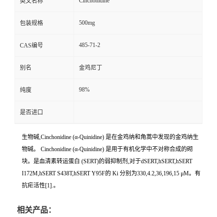
Cinchonidine
英文名称
500mg
包装规格
485-71-2
CAS编号
别名
金鸡尼丁
98%
纯度
是否进口
生物碱,Cinchonidine (α-Quinidine) 是在金鸡纳和角蒿中发现的金鸡纳生
物碱。 Cinchonidine (α-Quinidine) 是用于有机化学中不对称合成的砌
块。是血清素转运蛋白 (SERT)的弱抑制剂,对于dSERT,hSERT,hSERT
I172M,hSERT S438T,hSERT Y95F的 Ki 分别为330,4.2,36,196,15 μM。有
抗疟活性[1].。
相关产品：