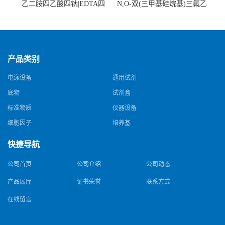
乙二胺四乙酸四钠|EDTA四
N,O-双(三甲基硅烷基)三氟乙
钠，Sodium edetate，64-02-8
酰胺，25561-30-2，98+％
产品类别
电泳设备
通用试剂
底物
试剂盒
标准物质
仪器设备
细胞因子
培养基
快捷导航
公司首页
公司介绍
公司动态
产品展厅
证书荣誉
联系方式
在线留言