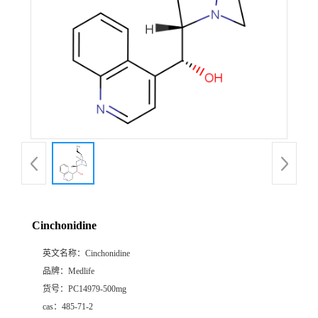
Cinchonidine
英文名称：
Cinchonidine
品牌：
Medlife
货号：
PC14979-500mg
cas：
485-71-2