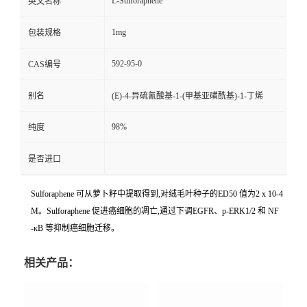
L-Sulforaphene
英文名称
1mg
包装规格
592-95-0
CAS编号
别名
(E)-4-异硫氰酸基-1-(甲基亚磺酰基)-1-丁烯
98%
纯度
是否进口
Sulforaphene 可从萝卜籽中提取得到,对绒毛叶种子的ED50 值为2 x 10-4
M。Sulforaphene 促进癌细胞的凋亡,通过下调EGFR、p-ERK1/2 和 NF
‐κB 等抑制癌细胞迁移。
相关产品：