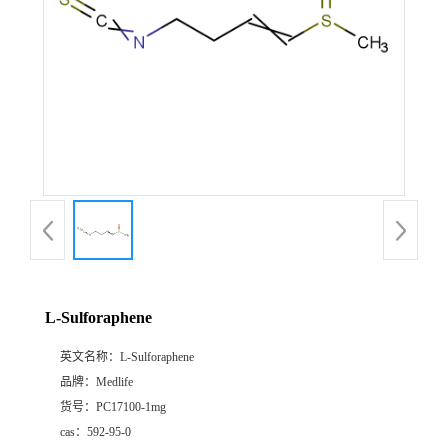
L-Sulforaphene
英文名称：
L-Sulforaphene
品牌：
Medlife
货号：
PC17100-1mg
cas：
592-95-0