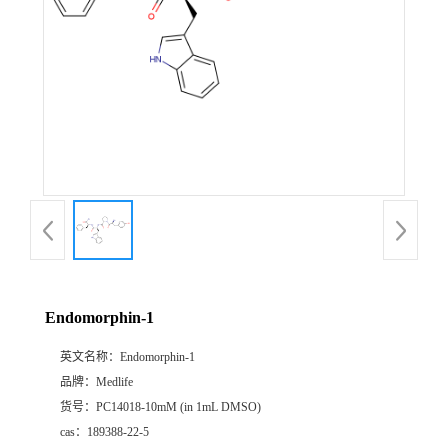
Endomorphin-1
英文名称：
Endomorphin-1
品牌：
Medlife
货号：
PC14018-10mM (in 1mL DMSO)
cas：
189388-22-5