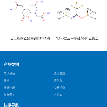
乙二胺四乙酸四钠|EDTA四
N,O-双(三甲基硅烷基)三氟乙
钠，Sodium edetate，64-02-8
酰胺，25561-30-2，98+％
产品类别
电泳设备
通用试剂
底物
试剂盒
标准物质
仪器设备
细胞因子
培养基
快捷导航