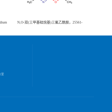
ium
N,O-双(三甲基硅烷基)三氟乙酰胺，25561-
30-2，98+％
1室