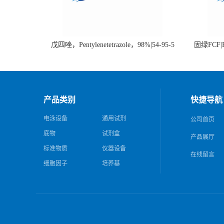
戊四唑，Pentylenetetrazole，98%|54-95-5
固绿FCF|Fa
产品类别
快捷导航
电泳设备
通用试剂
公司首页
底物
试剂盒
产品展厅
标准物质
仪器设备
在线留言
细胞因子
培养基