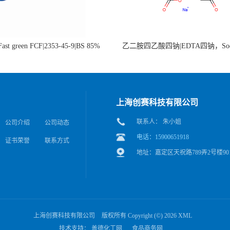
st green FCF|2353-45-9|BS 85%
乙二胺四乙酸四钠|EDTA四钠，Sod
edetate，64-02-8
上海创赛科技有限公司
联系人： 朱小姐
公司介绍
公司动态
电话：15900651918
证书荣誉
联系方式
地址：嘉定区天祝路789弄2号楼90
上海创赛科技有限公司
版权所有 Copyright (©) 2026
XML
技术支持：
盖德化工网
食品商务网