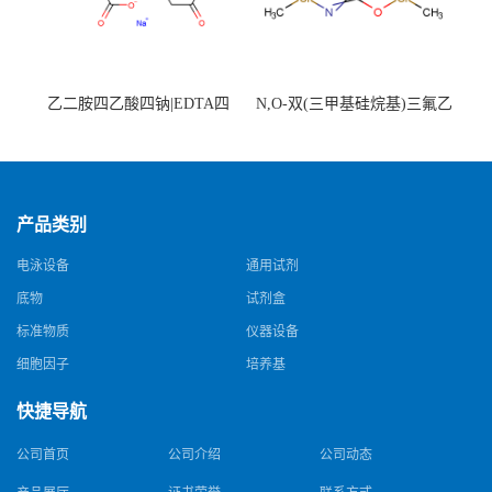
乙二胺四乙酸四钠|EDTA四
N,O-双(三甲基硅烷基)三氟乙
钠，Sodium edetate，64-02-8
酰胺，25561-30-2，98+％
产品类别
电泳设备
通用试剂
底物
试剂盒
标准物质
仪器设备
细胞因子
培养基
快捷导航
公司首页
公司介绍
公司动态