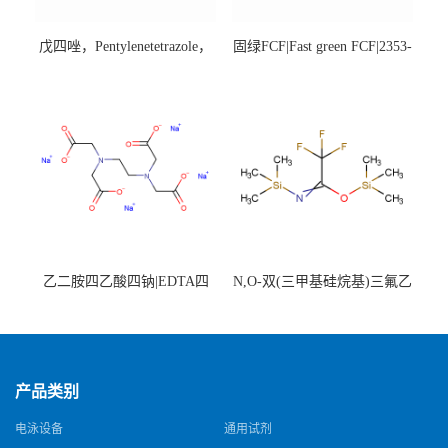
戊四唑，Pentylenetetrazole，
固绿FCF|Fast green FCF|2353-
98%|54-95-5
45-9|BS 85%
乙二胺四乙酸四钠|EDTA四
N,O-双(三甲基硅烷基)三氟乙
钠，Sodium edetate，64-02-8
酰胺，25561-30-2，98+％
产品类别
电泳设备
通用试剂