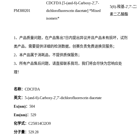
CDCFDA [5-(and-6)-Carboxy-2',7'-
5(6)-羧基-2',7'
PM300201
dichlorofluorescein diacetate] *Mixed
素二乙酸酯
isomers*
1、产品质量问题，在产品售出7日内提出异议并且产品未有损坏，试剂
类产品，需要提供详细的检测数据，创赛负责免费退换货服务；
2、本产品属于消耗品，不提供质保服务；
3、所有产品售后问题，请直接联系我司，我们将会尽快为您响应处
理！
名称：
CDCFDA
英文：
5-(and-6)-Carboxy-2',7'-dichlorofluorescein diacetate
Ex(nm)：
504
Em(nm)：
529
化学式：
C25H14Cl2O9
分子量：
529.28