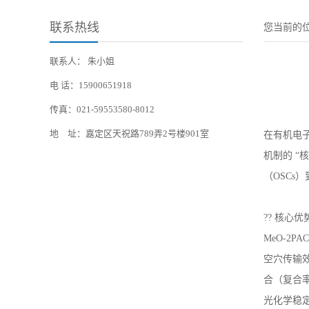
联系热线
您当前的
联系人： 朱小姐
电 话：15900651918
传真：021-59553580-8012
地 址：嘉定区天祝路789弄2号楼901室
在有机电子
机制的 
（OSCs
?? 核心
MeO-2
空穴传输效
合（复合率
光化学稳定