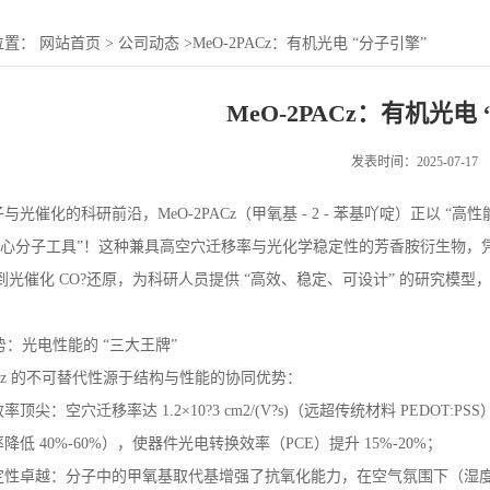
位置：
网站首页
>
公司动态
>
MeO-2PACz：有机光电 “分子引擎”
MeO-2PACz：有机光电
发表时间：2025-07-17
与光催化的科研前沿，MeO-2PACz（甲氧基 - 2 - 苯基吖啶）正以 
“核心分子工具”！这种兼具高空穴迁移率与光化学稳定性的芳香胺衍生物
）到光催化 CO?还原，为科研人员提供 “高效、稳定、可设计” 的研究模型
优势：光电性能的 “三大王牌”
PACz 的不可替代性源于结构与性能的协同优势：
率顶尖：空穴迁移率达 1.2×10?3 cm2/(V?s)（远超传统材料 PED
降低 40%-60%），使器件光电转换效率（PCE）提升 15%-20%；
性卓越：分子中的甲氧基取代基增强了抗氧化能力，在空气氛围下（湿度 50%