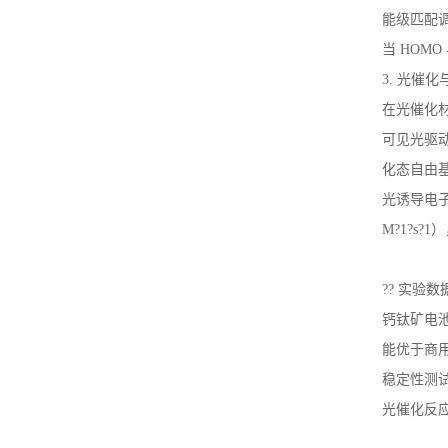
能级匹配调
当 HOM
3. 光催
在光催化
可见光驱动催
化态自由基
光诱导电子
M?1?s
?? 实验
钙钛矿电池：
能优于商用 
稳定性测试：
光催化反应