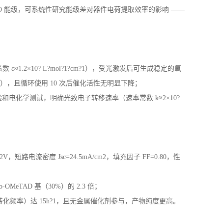
OMO 能级，可系统性研究能级差对器件电荷提取效率的影响 ——
ε≈1.2×10? L?mol?1?cm?1），受光激发后可生成稳定的氧
），且循环使用 10 次后催化活性无明显下降；
化学测试，明确光致电子转移速率（速率常数 k≈2×10?
2V，短路电流密度 Jsc=24.5mA/cm2，填充因子 FF=0.80，性
OMeTAD 基（30%）的 2.3 倍；
OF（转化频率）达 15h?1，且无金属催化剂参与，产物纯度更高。