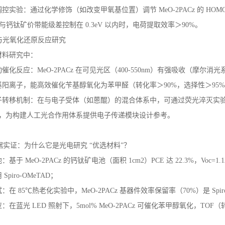
控实验：通过化学修饰（如改变甲氧基位置）调节 MeO-2PACz 的 H
O 与钙钛矿价带能级差控制在 0.3eV 以内时，电荷提取效率＞90%。
化与光氧化还原反应研究
材料研究中：
化反应：MeO-2PACz 在可见光区（400-550nm）有强吸收（摩尔消光系数 
阳离子，能高效催化苄基醇氧化为苯甲醛（转化率＞90%，选择性＞95%
转移机制：在与电子受体（如蒽醌）的混合体系中，可通过荧光淬灭实验和电
?1），为构建人工光合作用体系提供电子传递模块设计参考。
数据实证：为什么它是光电研究 “优选材料”？
基于 MeO-2PACz 的钙钛矿电池（面积 1cm2）PCE 达 22.3%，Voc=1.1
Spiro-OMeTAD；
在 85℃热老化实验中，MeO-2PACz 基器件效率保留率（70%）是 Spiro-
：在蓝光 LED 照射下，5mol% MeO-2PACz 可催化苯甲醇氧化，T