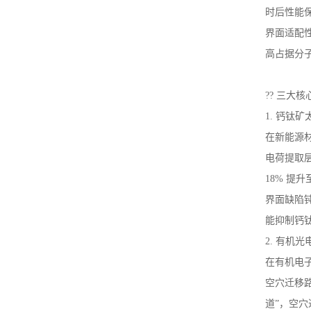
时后性能
界面适配
高占据分子
?? 三大
1. 钙钛
在新能源
电荷提取层
18% 提升
界面缺陷
能抑制钙钛
2. 有机
在有机电
空穴迁移路
道”，空穴