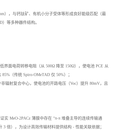
nm），与钙钛矿、有机小分子受体等形成良好能级匹配（最
LED）等多种器件结构。
面电荷转移电阻（从 500Ω 降至 150Ω），使电池 PCE 从
%（传统 Spiro-OMeTAD 仅 50%）；
辐射复合中心，使电池的开路电压（Voc）提升 80mV，且
eO-2PACz 薄膜中存在 “π-π 堆叠主导的连续传输通
升 3 倍），为设计高效传输材料提供结构 - 性能关联依据；