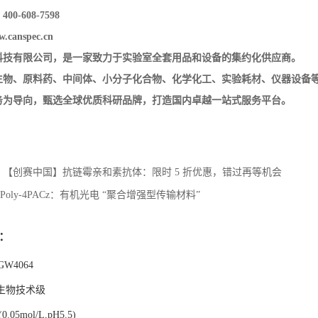
0-608-7598
w.canspec.cn
科技有限公司，是一家致力于实验室全套用品和设备
的集约化供应商。
生物、原料药、中间体、
小分子化合物、化学化工、实验耗材、仪器设备
务为导向，甄选全球优质科研品牌，打造国内卓越一站式服务平台。
【创赛中国】抗链霉亲和素抗体：限时 5 折优惠，错过再等机会
Poly-4PACz：有机光电 “聚合增强型传输材料”
：
GW4064
生物技术级
(0.05mol/L,pH5.5)