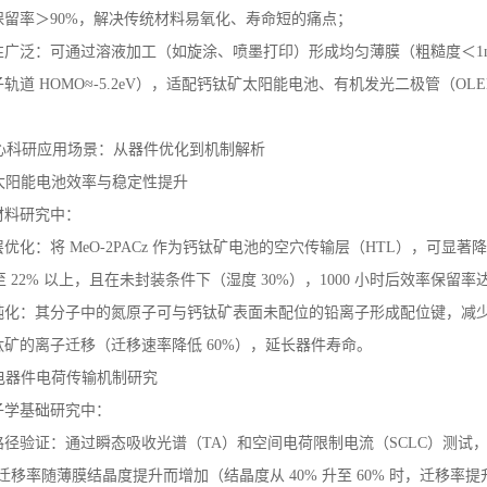
保留率＞90%，解决传统材料易氧化、寿命短的痛点；
性广泛：可通过溶液加工（如旋涂、喷墨打印）形成均匀薄膜（粗糙度＜1
轨道 HOMO≈-5.2eV），适配钙钛矿太阳能电池、有机发光二极管（O
核心科研应用场景：从器件优化到机制解析
矿太阳能电池效率与稳定性提升
材料研究中：
优化：将 MeO-2PACz 作为钙钛矿电池的空穴传输层（HTL），可显著降低界
至 22% 以上，且在未封装条件下（湿度 30%），1000 小时后效率保留率达 85
钝化：其分子中的氮原子可与钙钛矿表面未配位的铅离子形成配位键，减少非
矿的离子迁移（迁移速率降低 60%），延长器件寿命。
光电器件电荷传输机制研究
子学基础研究中：
径验证：通过瞬态吸收光谱（TA）和空间电荷限制电流（SCLC）测试，证实 M
迁移率随薄膜结晶度提升而增加（结晶度从 40% 升至 60% 时，迁移率提