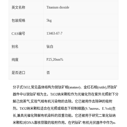
Titanium dioxide
英文名称
5kg
包装规格
13463-67-7
CAS编号
别名
钛白
P25,20nm%
纯度
是否进口
否
分子式TiO2,常见晶体结构为锐钛矿相(anatase)、金红石相(rutile),钙钛矿
器件中以锐钛矿相为主。TiO2纳米颗粒作为光催化剂在紫外光照射下分
解己烷蒸气,实现气相有机污染物的去除。它已被用作去除砷的吸附
剂。TiO2纳米颗粒适合在光照或暗态下抑制细菌(S.?aureus、E.?coli)生
长,兼具光催化降解有机染料的双重功能。它还被用于研究二氧化钛纳
米颗粒对DNA寡核苷酸的吸附作用。在钙钛矿/有机光伏器件中作为n-