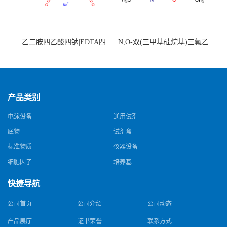
乙二胺四乙酸四钠|EDTA四
N,O-双(三甲基硅烷基)三氟乙
钠，Sodium edetate，64-02-8
酰胺，25561-30-2，98+％
产品类别
电泳设备
通用试剂
底物
试剂盒
标准物质
仪器设备
细胞因子
培养基
快捷导航
公司首页
公司介绍
公司动态
产品展厅
证书荣誉
联系方式