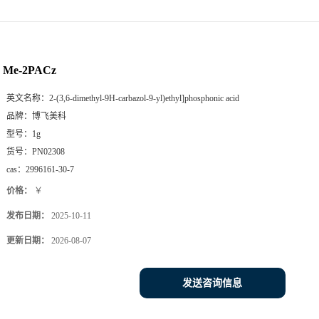
Me-2PACz
英文名称：
2-(3,6-dimethyl-9H-carbazol-9-yl)ethyl]phosphonic acid
品牌：
博飞美科
型号：
1g
货号：
PN02308
cas：
2996161-30-7
价格：
￥
发布日期：
2025-10-11
更新日期：
2026-08-07
发送咨询信息