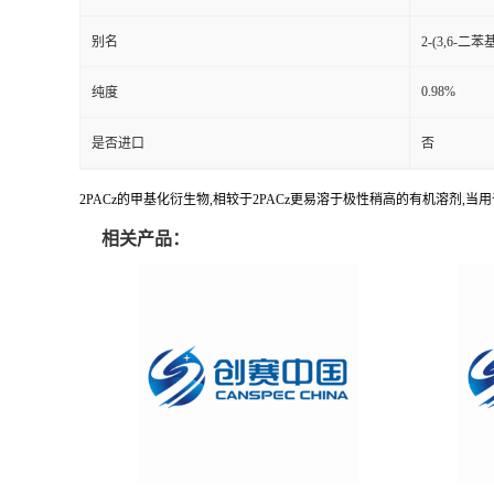
别名
2-(3,6-二
0.98%
纯度
是否进口
否
2PACz的甲基化衍生物,相较于2PACz更易溶于极性稍高的有机溶剂,当
相关产品：