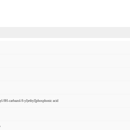
yl-9H-carbazol-9-yl)ethyl]phosphonic acid
7