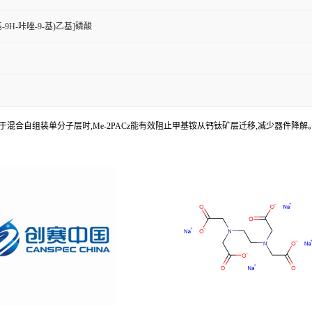
苯基-9H-咔唑-9-基)乙基]磷酸
用于混合自组装单分子层时,Me-2PACz能有效阻止甲基铵从钙钛矿层迁移,减少器件降解