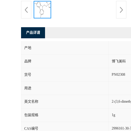
产品详请
产地
品牌
博飞美科
PN02308
货号
用途
2-(3,6-dimeth
英文名称
1g
包装规格
2996161-30-
CAS编号