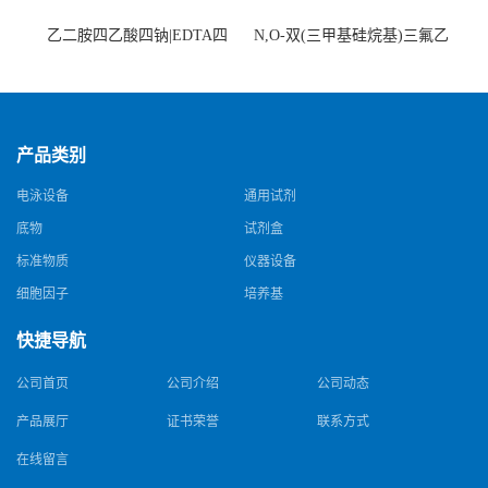
乙二胺四乙酸四钠|EDTA四
N,O-双(三甲基硅烷基)三氟乙
钠，Sodium edetate，64-02-8
酰胺，25561-30-2，98+％
产品类别
电泳设备
通用试剂
底物
试剂盒
标准物质
仪器设备
细胞因子
培养基
快捷导航
公司首页
公司介绍
公司动态
产品展厅
证书荣誉
联系方式
在线留言