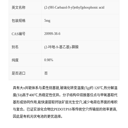
(2-(9H-Carbazol-9-yl)ethyl)phosphonic acid
英文名称
5mg
包装规格
20999-38-6
CAS编号
别名
(2-咔唑-9-基乙基)-膦酸
0.98%
纯度
是否进口
否
具有大π共轭体系与柔性烷基链,玻璃化转变温度(Tg)约 120℃,热分解温
度(Td)高于400℃,热稳定性优异。分子结构中双胺基位点与甲氧基取代
基形成协同作用,能快速提取钙钛矿层光生空穴,减少电荷在界面的堆积
与复合。已证实该化合物比PEDOT:PSS等传统空穴传输层的效率更高,
因此是有机光伏电池的更优选择。