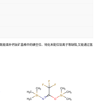
用,既能填补钙钛矿晶格中的碘空位、钝化未配位铅离子等缺陷,又能通过氢