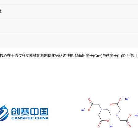
盐
心在于通过多功能钝化机制优化钙钛矿性能:胍基阳离子(Gu+)与碘离子(I-)协同作