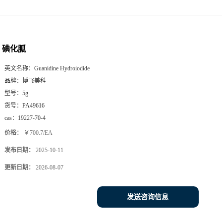
碘化胍
英文名称：
Guanidine Hydroiodide
品牌：
博飞美科
型号：
5g
货号：
PA49616
cas：
19227-70-4
价格：
￥700.7/EA
发布日期：
2025-10-11
更新日期：
2026-08-07
发送咨询信息