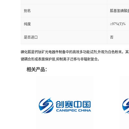
别名
胍基氢碘酸
≥97%(T)%
纯度
是否进口
否
碘化胍是钙钛矿光电器件制备中的高效多功能试剂,外观为白色粉末。其核
键耦合形成表面保护层,抑制离子迁移与非辐射复合。
相关产品：