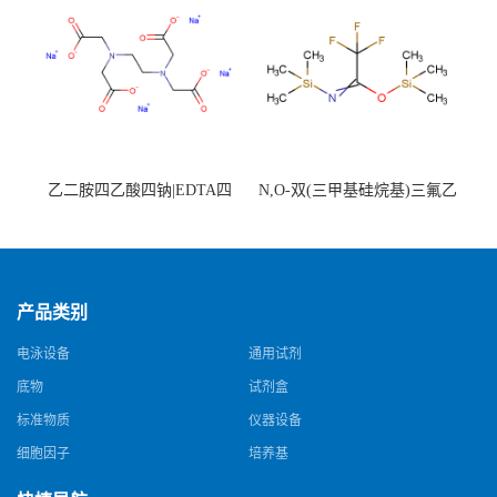
乙二胺四乙酸四钠|EDTA四
N,O-双(三甲基硅烷基)三氟乙
钠，Sodium edetate，64-02-8
酰胺，25561-30-2，98+％
产品类别
电泳设备
通用试剂
底物
试剂盒
标准物质
仪器设备
细胞因子
培养基