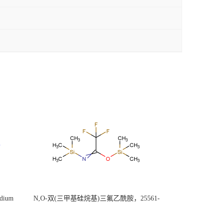
ium
N,O-双(三甲基硅烷基)三氟乙酰胺，25561-
30-2，98+％