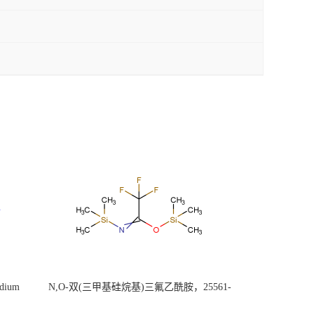
ium
N,O-双(三甲基硅烷基)三氟乙酰胺，25561-
30-2，98+％