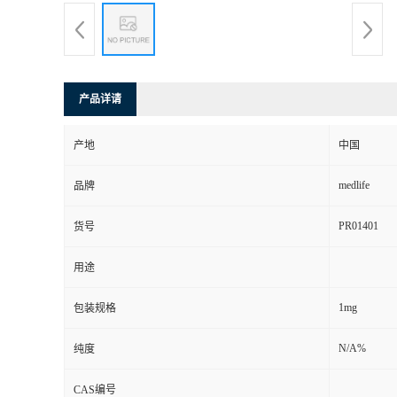
产品详请
产地
中国
medlife
品牌
PR01401
货号
用途
1mg
包装规格
N/A%
纯度
CAS编号