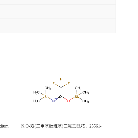
ium
N,O-双(三甲基硅烷基)三氟乙酰胺，25561-
30-2，98+％