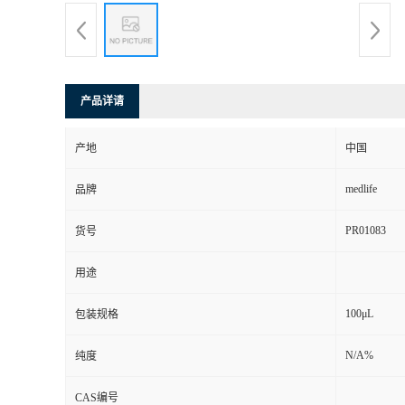
产品详请
产地
中国
medlife
品牌
PR01083
货号
用途
100μL
包装规格
N/A%
纯度
CAS编号