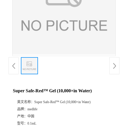
Super Safe-Red™ Gel (10,000×in Water)
英文名称：
Super Safe-Red™ Gel (10,000×in Water)
品牌：
medlife
产地：
中国
型号：
0.1mL