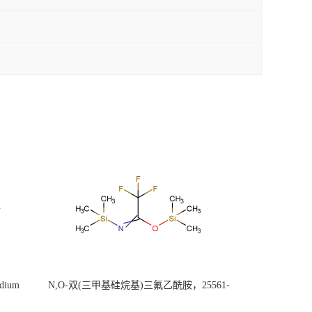
ium
N,O-双(三甲基硅烷基)三氟乙酰胺，25561-
30-2，98+％