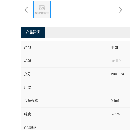
产品详请
产地
中国
medlife
品牌
PR01034
货号
用途
0.1mL
包装规格
N/A%
纯度
CAS编号