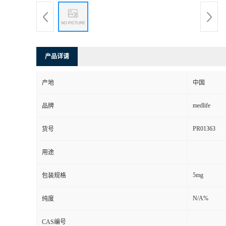
产品详请
产地
中国
medlife
品牌
PR01363
货号
用途
5mg
包装规格
N/A%
纯度
CAS编号