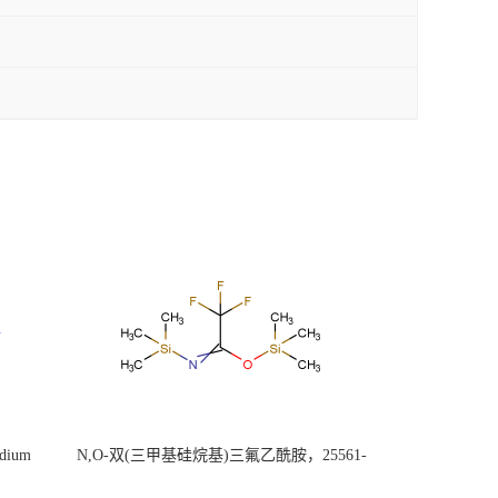
ium
N,O-双(三甲基硅烷基)三氟乙酰胺，25561-
30-2，98+％