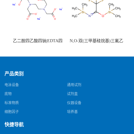
乙二胺四乙酸四钠|EDTA四
N,O-双(三甲基硅烷基)三氟乙
钠，Sodium edetate，64-02-8
酰胺，25561-30-2，98+％
产品类别
电泳设备
通用试剂
底物
试剂盒
标准物质
仪器设备
细胞因子
培养基
快捷导航