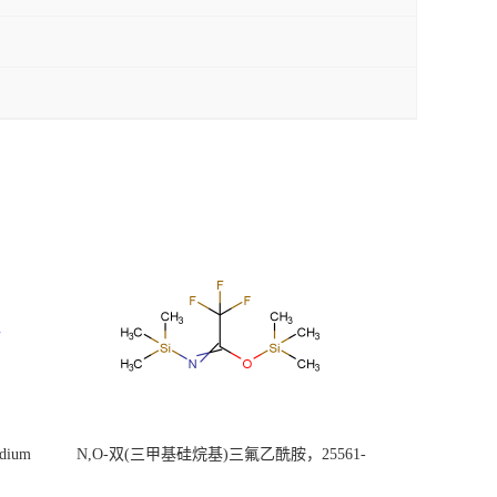
ium
N,O-双(三甲基硅烷基)三氟乙酰胺，25561-
30-2，98+％