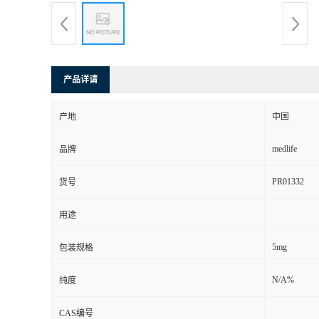
产品详请
产地
中国
medlife
品牌
PR01332
货号
用途
5mg
包装规格
N/A%
纯度
CAS编号