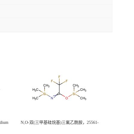
ium
N,O-双(三甲基硅烷基)三氟乙酰胺，25561-
30-2，98+％