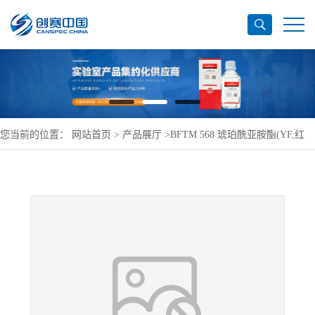
您当前的位置：
网站首页
>
产品展厅
>
BFTM 568 琥珀酰亚胺酯(YF,红
色)