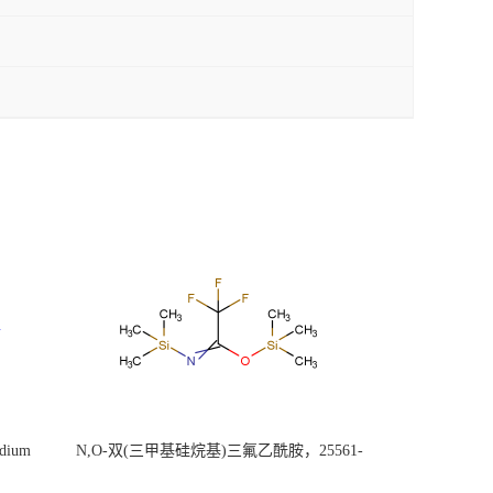
ium
N,O-双(三甲基硅烷基)三氟乙酰胺，25561-
30-2，98+％