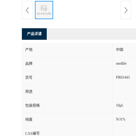
产品详请
产地
中国
medlife
品牌
PR01443
货号
用途
10μL
包装规格
N/A%
纯度
CAS编号