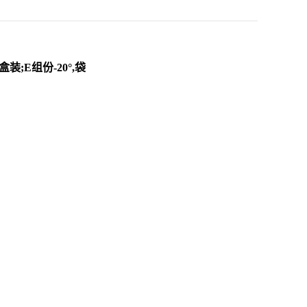
盒装;E组份-20°,袋