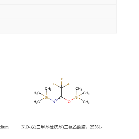
ium
N,O-双(三甲基硅烷基)三氟乙酰胺，25561-
30-2，98+％