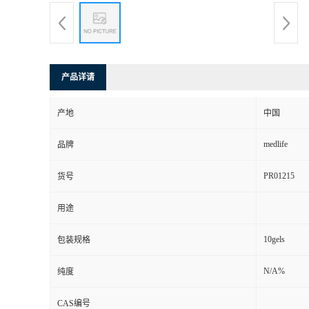
产品详请
产地
中国
medlife
品牌
PR01215
货号
用途
10gels
包装规格
N/A%
纯度
CAS编号