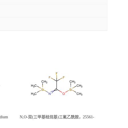
ium
N,O-双(三甲基硅烷基)三氟乙酰胺，25561-
30-2，98+％