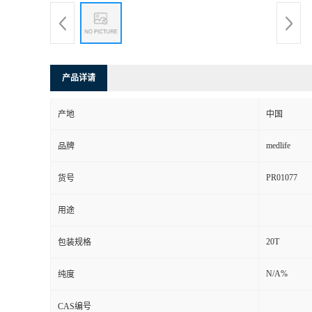
产品详请
产地
中国
medlife
品牌
PR01077
货号
用途
20T
包装规格
N/A%
纯度
CAS编号