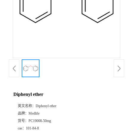
Diphenyl ether
英文名称：
Diphenyl ether
品牌：
Medlife
货号：
PC19008-50mg
cas：
101-84-8