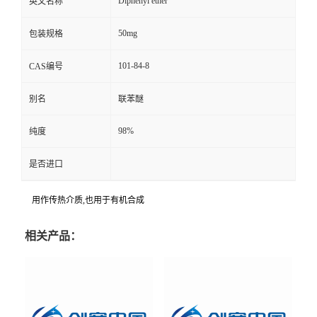
Diphenyl ether
英文名称
50mg
包装规格
101-84-8
CAS编号
别名
联苯醚
98%
纯度
是否进口
用作传热介质,也用于有机合成
相关产品：