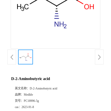
D-2-Aminobutyric acid
英文名称：
D-2-Aminobutyric acid
品牌：
Medlife
货号：
PC18996-5g
cas：
2623-91-8