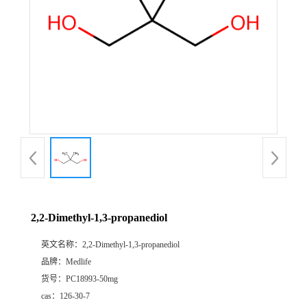
2,2-Dimethyl-1,3-propanediol
英文名称：
2,2-Dimethyl-1,3-propanediol
品牌：
Medlife
货号：
PC18993-50mg
cas：
126-30-7