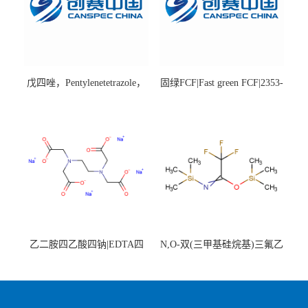
戊四唑，Pentylenetetrazole，
固绿FCF|Fast green FCF|2353-
98%|54-95-5
45-9|BS 85%
乙二胺四乙酸四钠|EDTA四
N,O-双(三甲基硅烷基)三氟乙
钠，Sodium edetate，64-02-8
酰胺，25561-30-2，98+％