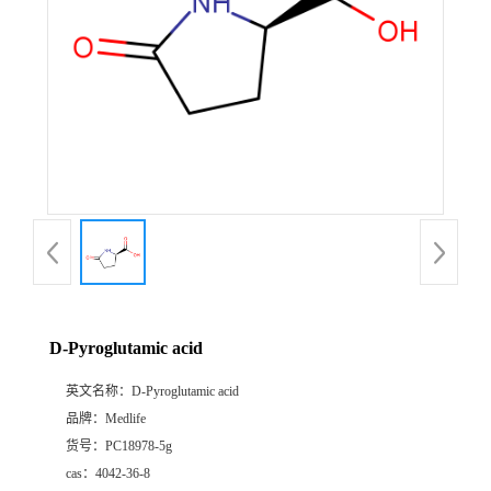
D-Pyroglutamic acid
英文名称：
D-Pyroglutamic acid
品牌：
Medlife
货号：
PC18978-5g
cas：
4042-36-8