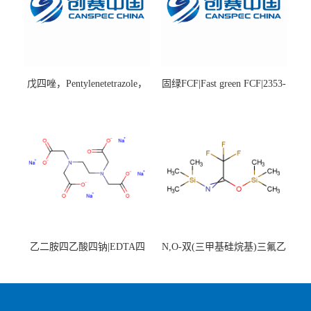
戊四唑，Pentylenetetrazole，
固绿FCF|Fast green FCF|2353-
98%|54-95-5
45-9|BS 85%
乙二胺四乙酸四钠|EDTA四
N,O-双(三甲基硅烷基)三氟乙
钠，Sodium edetate，64-02-8
酰胺，25561-30-2，98+％