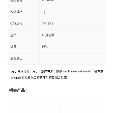
D-Proline
英文名称
1g
包装规格
344-25-2
CAS编号
别名
D-脯氨酸
98%
纯度
是否进口
用于合成药品。用于β-紫罗兰叉乙醛(β-ionylideneacetaldehyde)、视黄醛
(retinal) 和相关化合物的非对称自缩合反应。
相关产品：